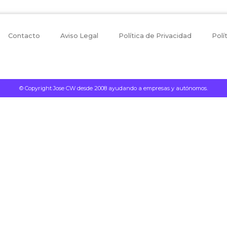
Contacto
Aviso Legal
Política de Privacidad
Polí
© Copyright Jose CW desde 2008 ayudando a empresas y autónomos.